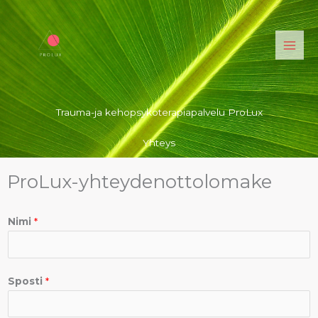
Siirry
sisältöön
Trauma-ja kehopsykoterapiapalvelu ProLux
Yhteys
ProLux-yhteydenottolomake
Nimi
*
Sposti
*